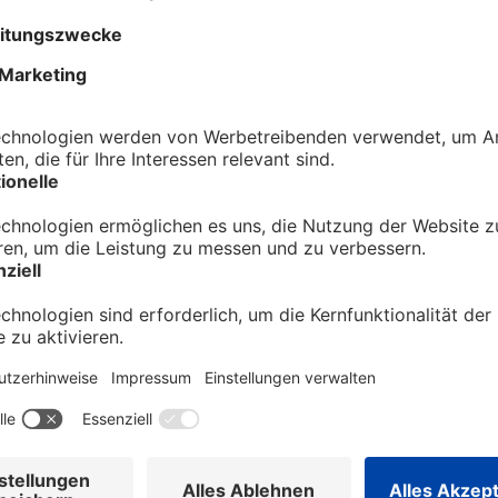
Das
HITRADIO RT1
-T
Onlinepräsenz ist
der rt1.media grou
wir unsere Hörer:i
Berichterstattung 
imsueden.de
.