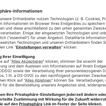
Das sind w
HITRADIO RT1 ist Ba
der Mediengruppe P
über 221.000 Hörer
Augsburg, bis in 
in Nordschwaben u
Donauwörth und M