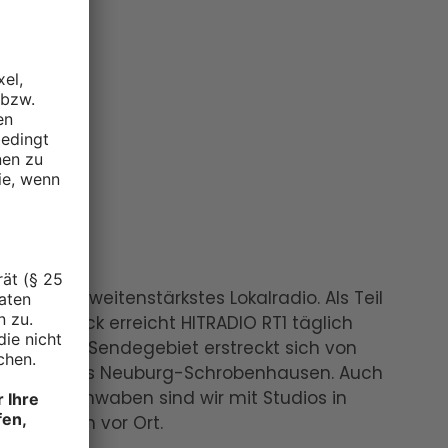
ir
yerns reichweitenstärkstes Lokalradio. Als Teil
ressedruck erreicht HITRADIO RT1 täglich
:innen. Das Sendegebiet erstreckt sich von
den Landkreis Neuburg-Schrobenhausen. Auch
nd Südschwaben sind wir mit Studios in
emmingen vor Ort.