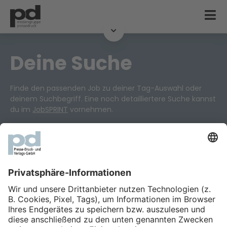
Deine Suche
Finde den passenden Job zu deiner Tag-Auswahl oder
deinem Suchbegriff. Eine noch detailliertere Suche kannst
du im
JobSPRINT
vornehmen.
Probier‘ es einfach aus!
Zum JobSPRINT