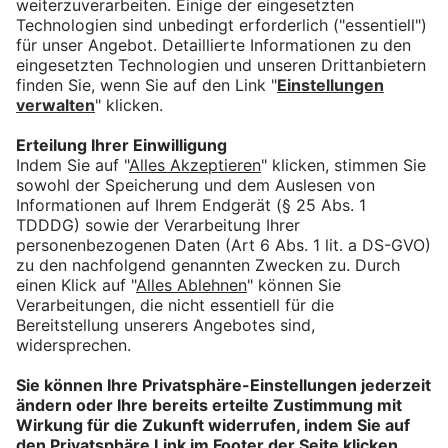
Suchergebnisse für: Dialog-
Factory
Dialog-Factory
Werkstudent (m/w/d) Recruiting
Augsburg, Bayern, Deutschland
Dialog-Factory
Call Center Agent (m/w/d) in
Vollzeit/Teilzeit im telefonischen